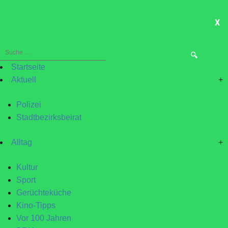
X
ME
Suche
nach:
Startseite
Aktuell
+
Polizei
Stadtbezirksbeirat
Alltag
+
Kultur
Sport
Gerüchteküche
Kino-Tipps
Vor 100 Jahren