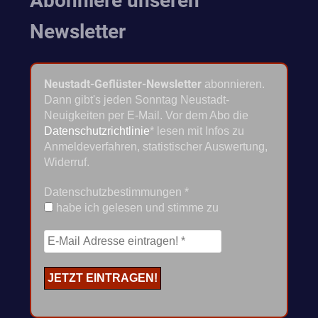
Abonniere unseren
Newsletter
Neustadt-Geflüster-Newsletter
abonnieren.
Dann gibt's jeden Sonntag Neustadt-
Neuigkeiten per E-Mail. Vor dem Abo die
Datenschutzrichtlinie
* lesen mit Infos zu
Anmeldeverfahren, statistischer Auswertung,
Widerruf.
Datenschutzbestimmungen
*
habe ich gelesen und stimme zu