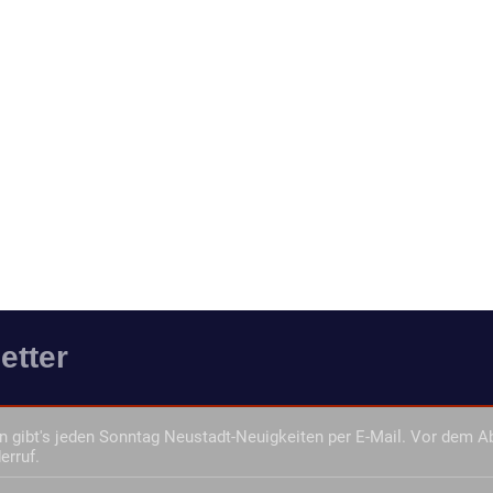
etter
 gibt's jeden Sonntag Neustadt-Neuigkeiten per E-Mail. Vor dem A
erruf.