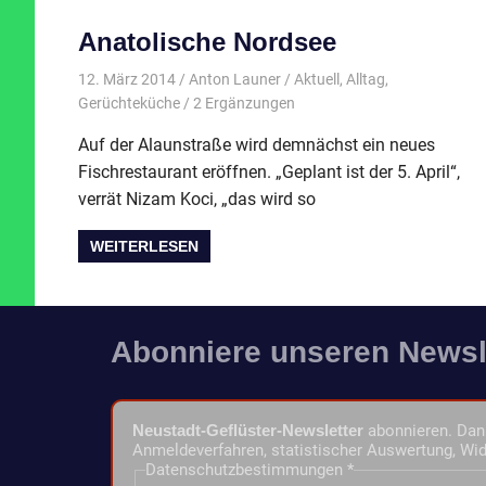
Anatolische Nordsee
12. März 2014
Anton Launer
Aktuell
,
Alltag
,
Gerüchteküche
/ 2 Ergänzungen
Auf der Alaunstraße wird demnächst ein neues
Fischrestaurant eröffnen. „Geplant ist der 5. April“,
verrät Nizam Koci, „das wird so
WEITERLESEN
Abonniere unseren Newsl
Neustadt-Geflüster-Newsletter
abonnieren. Dann
Anmeldeverfahren, statistischer Auswertung, Wid
Datenschutzbestimmungen
*