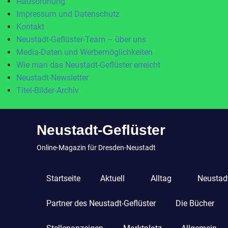
Hausordnung
Impressum und Datenschutz
Kontakt
Neustadt-Geflüster-Team – über uns
Media-Daten und Werbemöglichkeiten
Wie man das Neustadt-Geflüster erreicht
Neustadt-Newsletter
Titel-Bilder-Archiv
Zum
Neustadt-Geflüster
Inhalt
springen
Online-Magazin für Dresden-Neustadt
Startseite
Aktuell
Alltag
Neustadt
Partner des Neustadt-Geflüster
Die Bücher