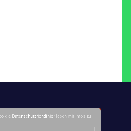
bo die
Datenschutzrichtlinie
* lesen mit Infos zu