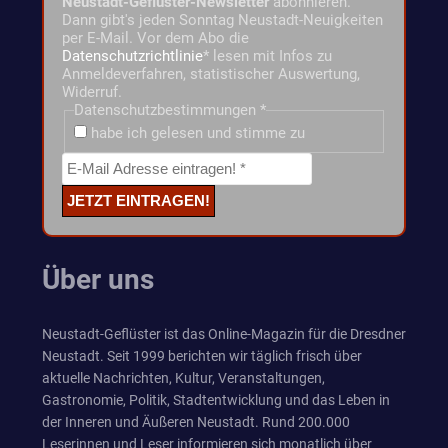
Neustadt-Geflüster-Newsletter
abonnieren.
Dann gibt's jeden Sonntag Neustadt-Neuigkeiten
per E-Mail. Vor dem Abo die
Datenschutzrichtlinie
* lesen mit Infos zu
Anmeldeverfahren, statistischer Auswertung,
Widerruf.
Datenschutzbestimmungen
*
habe ich gelesen und stimme zu
Über uns
Neustadt-Geflüster ist das Online-Magazin für die Dresdner
Neustadt. Seit 1999 berichten wir täglich frisch über
aktuelle Nachrichten, Kultur, Veranstaltungen,
Gastronomie, Politik, Stadtentwicklung und das Leben in
der Inneren und Äußeren Neustadt. Rund 200.000
Leserinnen und Leser informieren sich monatlich über