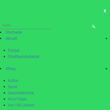
X
ME
Suche
nach:
Startseite
Aktuell
+
Polizei
Stadtbezirksbeirat
Alltag
+
Kultur
Sport
Gerüchteküche
Kino-Tipps
Vor 100 Jahren