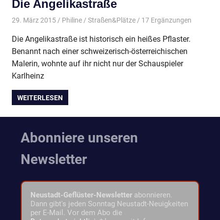
Die Angelikastraße
29. März 2015
Philine
Straßen&Plätze
/ 17 Ergänzungen
Die Angelikastraße ist historisch ein heißes Pflaster.
Benannt nach einer schweizerisch-österreichischen
Malerin, wohnte auf ihr nicht nur der Schauspieler
Karlheinz
WEITERLESEN
Abonniere unseren
Newsletter
Neustadt-Geflüster-Newsletter
abonnieren.
Dann gibt's jeden Sonntag Neustadt-Neuigkeiten
per E-Mail. Vor dem Abo die