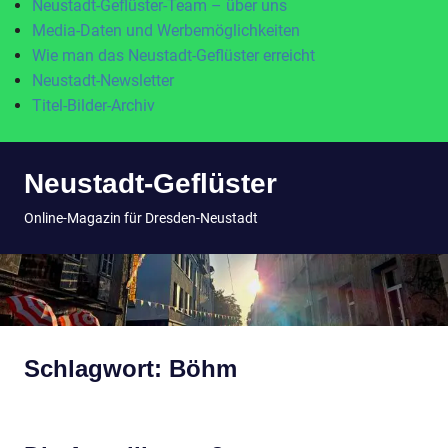
Neustadt-Geflüster-Team – über uns
Media-Daten und Werbemöglichkeiten
Wie man das Neustadt-Geflüster erreicht
Neustadt-Newsletter
Titel-Bilder-Archiv
Zum
Neustadt-Geflüster
Inhalt
springen
MENÜ
Online-Magazin für Dresden-Neustadt
Schlagwort:
Böhm