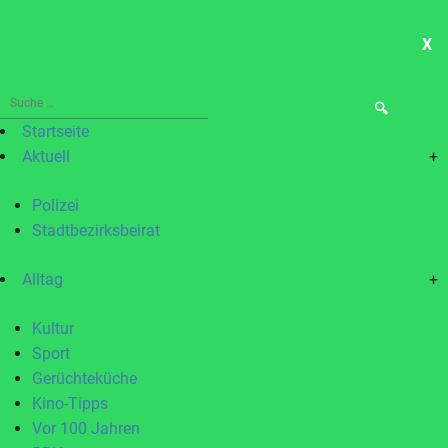
X
ME
Suche
nach:
Startseite
Aktuell
+
Polizei
Stadtbezirksbeirat
Alltag
+
Kultur
Sport
Gerüchteküche
Kino-Tipps
Vor 100 Jahren