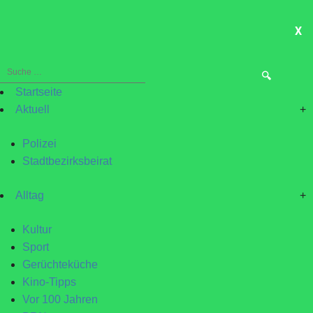
X
ME
Suche
nach:
Startseite
Aktuell
+
Polizei
Stadtbezirksbeirat
Alltag
+
Kultur
Sport
Gerüchteküche
Kino-Tipps
Vor 100 Jahren