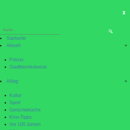
X
ME
Suche
nach:
Startseite
Aktuell
+
Polizei
Stadtbezirksbeirat
Alltag
+
Kultur
Sport
Gerüchteküche
Kino-Tipps
Vor 100 Jahren