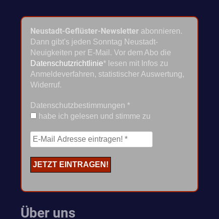
Neustadt-Geflüster-Newsletter
abonnieren.
Dann gibt's jeden Sonntag Neustadt-
Neuigkeiten per E-Mail. Vor dem Abo die
Datenschutzrichtlinie
* lesen mit Infos zu
Anmeldeverfahren, statistischer Auswertung,
Widerruf.
Datenschutzbestimmungen
*
habe ich gelesen und stimme zu
Über uns