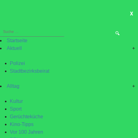
X
ME
Suche
nach:
Startseite
Aktuell
+
Polizei
Stadtbezirksbeirat
Alltag
+
Kultur
Sport
Gerüchteküche
Kino-Tipps
Vor 100 Jahren