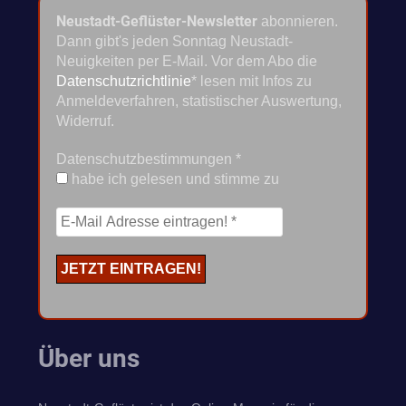
Neustadt-Geflüster-Newsletter
abonnieren.
Dann gibt's jeden Sonntag Neustadt-
Neuigkeiten per E-Mail. Vor dem Abo die
Datenschutzrichtlinie
* lesen mit Infos zu
Anmeldeverfahren, statistischer Auswertung,
Widerruf.
Datenschutzbestimmungen
*
habe ich gelesen und stimme zu
Über uns