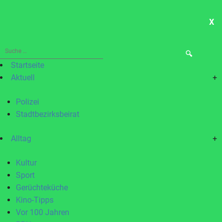
X
ME
Suche
nach:
Startseite
Aktuell
+
Polizei
Stadtbezirksbeirat
Alltag
+
Kultur
Sport
Gerüchteküche
Kino-Tipps
Vor 100 Jahren