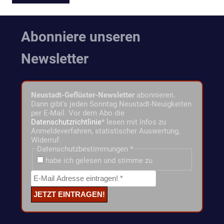
Abonniere unseren
Newsletter
Neustadt-Geflüster-Newsletter
abonnieren.
Dann gibt's jeden Sonntag Neustadt-Neuigkeiten
per E-Mail. Vor dem Abo die
Datenschutzrichtlinie
* lesen mit Infos zu
Anmeldeverfahren, statistischer Auswertung,
Widerruf.
Datenschutzbestimmungen
*
habe ich gelesen und stimme zu