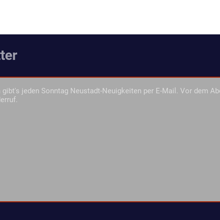
ter
gibt's jeden Sonntag Neustadt-Neuigkeiten per E-Mail. Vor dem Ab
erruf.