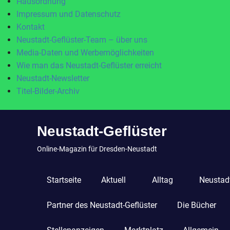
Hausordnung
Impressum und Datenschutz
Kontakt
Neustadt-Geflüster-Team – über uns
Media-Daten und Werbemöglichkeiten
Wie man das Neustadt-Geflüster erreicht
Neustadt-Newsletter
Titel-Bilder-Archiv
Zum
Neustadt-Geflüster
Inhalt
springen
Online-Magazin für Dresden-Neustadt
Startseite
Aktuell
Alltag
Neustadt
Partner des Neustadt-Geflüster
Die Bücher