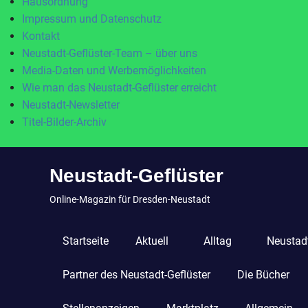
Hausordnung
Impressum und Datenschutz
Kontakt
Neustadt-Geflüster-Team – über uns
Media-Daten und Werbemöglichkeiten
Wie man das Neustadt-Geflüster erreicht
Neustadt-Newsletter
Titel-Bilder-Archiv
Zum
Neustadt-Geflüster
Inhalt
springen
Online-Magazin für Dresden-Neustadt
Startseite
Aktuell
Alltag
Neustadt
Partner des Neustadt-Geflüster
Die Bücher