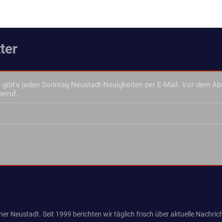
ter
gibt's jeden Sonntag Neustadt-Neuigkeiten per E-Mail. Vor dem Ab
erruf.
er Neustadt. Seit 1999 berichten wir täglich frisch über aktuelle Nachrich