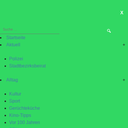
X
ME
Suche
nach:
Startseite
Aktuell
+
Polizei
Stadtbezirksbeirat
Alltag
+
Kultur
Sport
Gerüchteküche
Kino-Tipps
Vor 100 Jahren