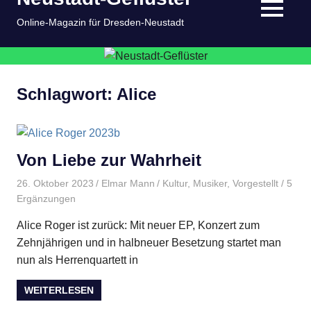
springen
MENÜ
Online-Magazin für Dresden-Neustadt
Schlagwort:
Alice
Von Liebe zur Wahrheit
26. Oktober 2023
Elmar Mann
Kultur
,
Musiker
,
Vorgestellt
/ 5
Ergänzungen
Alice Roger ist zurück: Mit neuer EP, Konzert zum
Zehnjährigen und in halbneuer Besetzung startet man
nun als Herrenquartett in
WEITERLESEN