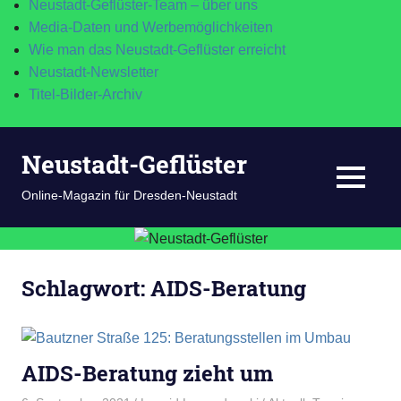
Neustadt-Geflüster-Team – über uns
Media-Daten und Werbemöglichkeiten
Wie man das Neustadt-Geflüster erreicht
Neustadt-Newsletter
Titel-Bilder-Archiv
Zum
Neustadt-Geflüster
Inhalt
springen
MENÜ
Online-Magazin für Dresden-Neustadt
Schlagwort:
AIDS-Beratung
AIDS-Beratung zieht um