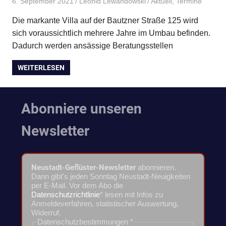
6. September 2021
Leonid Lewandowski
Aktuell
,
Termine
Die markante Villa auf der Bautzner Straße 125 wird
sich voraussichtlich mehrere Jahre im Umbau befinden.
Dadurch werden ansässige Beratungsstellen
WEITERLESEN
Abonniere unseren
Newsletter
Neustadt-Geflüster-Newsletter
abonnieren.
Dann gibt's jeden Sonntag Neustadt-Neuigkeiten
per E-Mail. Vor dem Abo die
Datenschutzrichtlinie
* lesen mit Infos zu
Anmeldeverfahren, statistischer Auswertung,
Widerruf.
Datenschutzbestimmungen
*