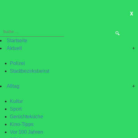
X
ME
Suche
nach:
Startseite
Aktuell
+
Polizei
Stadtbezirksbeirat
Alltag
+
Kultur
Sport
Gerüchteküche
Kino-Tipps
Vor 100 Jahren