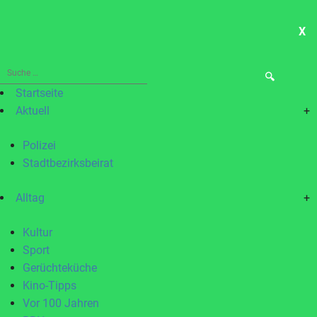
X
ME
Suche
nach:
Startseite
Aktuell
+
Polizei
Stadtbezirksbeirat
Alltag
+
Kultur
Sport
Gerüchteküche
Kino-Tipps
Vor 100 Jahren