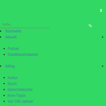
X
ME
Suche
nach:
Startseite
Aktuell
+
Polizei
Stadtbezirksbeirat
Alltag
+
Kultur
Sport
Gerüchteküche
Kino-Tipps
Vor 100 Jahren