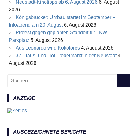
Neustadt-Kinotipps ab 6. August 2026
6. August
2026
Königsbrücker: Umbau startet im September –
Infoabend am 20. August
6. August 2026
Protest gegen geplanten Standort für LKW-
Parkplatz
5. August 2026
Aus Leonardo wird Kokolores
4. August 2026
32. Haus- und Hof-Trödelmarkt in der Neustadt
4.
August 2026
S
S
u
U
c
C
ANZEIGE
h
H
e
E
n
N
n
a
AUSGEZEICHNETE BERICHTE