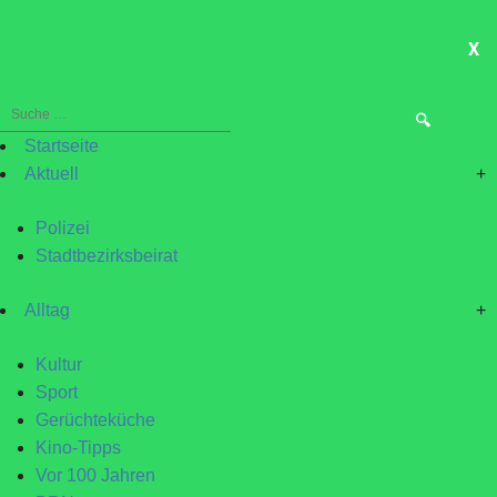
X
ME
Suche
nach:
Startseite
Aktuell
+
Polizei
Stadtbezirksbeirat
Alltag
+
Kultur
Sport
Gerüchteküche
Kino-Tipps
Vor 100 Jahren