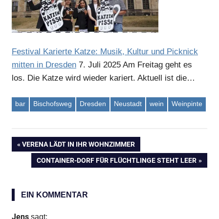
Festival Karierte Katze: Musik, Kultur und Picknick
mitten in Dresden
7. Juli 2025
Am Freitag geht es
los. Die Katze wird wieder kariert. Aktuell ist die…
bar
Bischofsweg
Dresden
Neustadt
wein
Weinpinte
VORHERIGER
VERENA LÄDT IN IHR WOHNZIMMER
Beitragsnavigation
BEITRAG:
NÄCHSTER
CONTAINER-DORF FÜR FLÜCHTLINGE STEHT LEER
BEITRAG:
EIN KOMMENTAR
Jens
sagt: