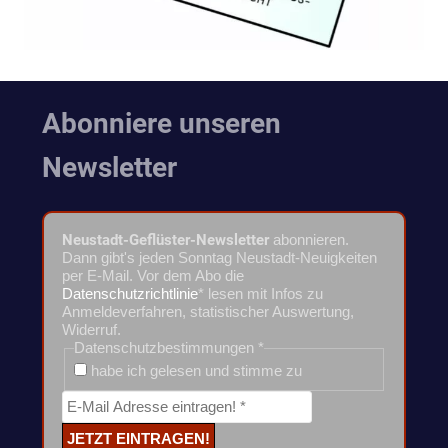
Abonniere unseren
Newsletter
Neustadt-Geflüster-Newsletter
abonnieren.
Dann gibt's jeden Sonntag Neustadt-Neuigkeiten
per E-Mail. Vor dem Abo die
Datenschutzrichtlinie
* lesen mit Infos zu
Anmeldeverfahren, statistischer Auswertung,
Widerruf.
Datenschutzbestimmungen
*
habe ich gelesen und stimme zu