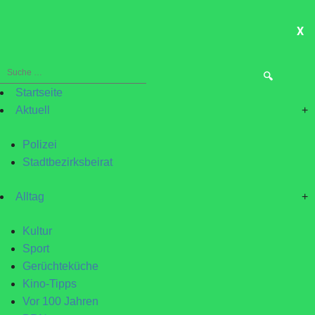
X
ME
Suche
nach:
Startseite
Aktuell
+
Polizei
Stadtbezirksbeirat
Alltag
+
Kultur
Sport
Gerüchteküche
Kino-Tipps
Vor 100 Jahren