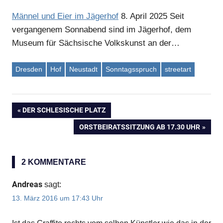
Männel und Eier im Jägerhof
8. April 2025
Seit
vergangenem Sonnabend sind im Jägerhof, dem
Museum für Sächsische Volkskunst an der…
Dresden
Hof
Neustadt
Sonntagsspruch
streetart
VORHERIGER
DER SCHLESISCHE PLATZ
Beitragsnavigation
BEITRAG:
NÄCHSTER
ORSTBEIRATSSITZUNG AB 17.30 UHR
BEITRAG:
2 KOMMENTARE
Andreas
sagt:
13. März 2016 um 17:43 Uhr