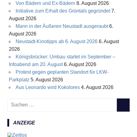
Von Bädern und Ex-Bädern
8. August 2026
Initiative zum Erhalt des Grüntals gegründet
7.
August 2026
Mann in der Äußeren Neustadt ausgeraubt
6.
August 2026
Neustadt-Kinotipps ab 6. August 2026
6. August
2026
Königsbrücker: Umbau startet im September –
Infoabend am 20. August
6. August 2026
Protest gegen geplanten Standort für LKW-
Parkplatz
5. August 2026
Aus Leonardo wird Kokolores
4. August 2026
S
S
u
U
c
C
ANZEIGE
h
H
e
E