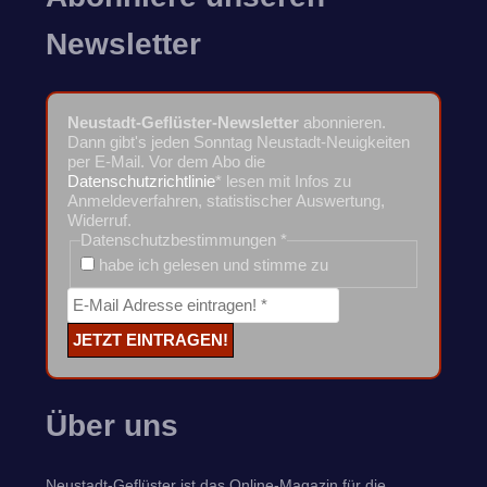
Newsletter
Neustadt-Geflüster-Newsletter
abonnieren.
Dann gibt's jeden Sonntag Neustadt-Neuigkeiten
per E-Mail. Vor dem Abo die
Datenschutzrichtlinie
* lesen mit Infos zu
Anmeldeverfahren, statistischer Auswertung,
Widerruf.
Datenschutzbestimmungen
*
habe ich gelesen und stimme zu
Über uns
Neustadt-Geflüster ist das Online-Magazin für die