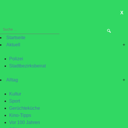
X
ME
Suche
nach:
Startseite
Aktuell
+
Polizei
Stadtbezirksbeirat
Alltag
+
Kultur
Sport
Gerüchteküche
Kino-Tipps
Vor 100 Jahren