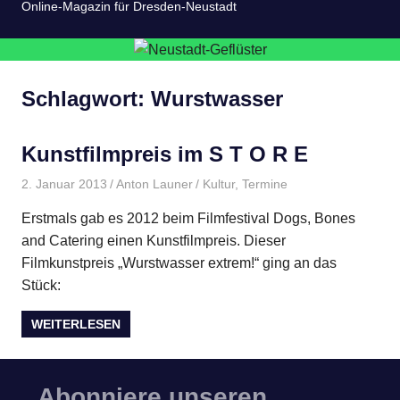
Online-Magazin für Dresden-Neustadt
Schlagwort:
Wurstwasser
Kunstfilmpreis im S T O R E
2. Januar 2013
Anton Launer
Kultur
,
Termine
Erstmals gab es 2012 beim Filmfestival Dogs, Bones
and Catering einen Kunstfilmpreis. Dieser
Filmkunstpreis „Wurstwasser extrem!“ ging an das
Stück:
WEITERLESEN
Abonniere unseren