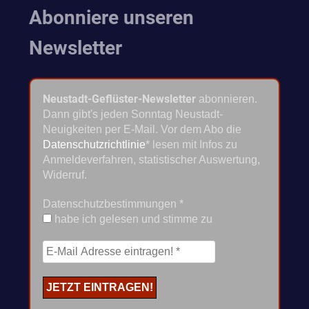
Abonniere unseren
Newsletter
Neustadt-Geflüster-Newsletter
abonnieren.
Dann gibt's jeden Sonntag Neustadt-
Neuigkeiten per E-Mail. Vor dem Abo die
Datenschutzrichtlinie
* lesen mit Infos zu
Anmeldeverfahren, statistischer Auswertung,
Widerruf.
Datenschutzbestimmungen
*
habe ich gelesen und stimme zu