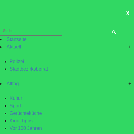
X
ME
Suche
nach:
Startseite
Aktuell
+
Polizei
Stadtbezirksbeirat
Alltag
+
Kultur
Sport
Gerüchteküche
Kino-Tipps
Vor 100 Jahren