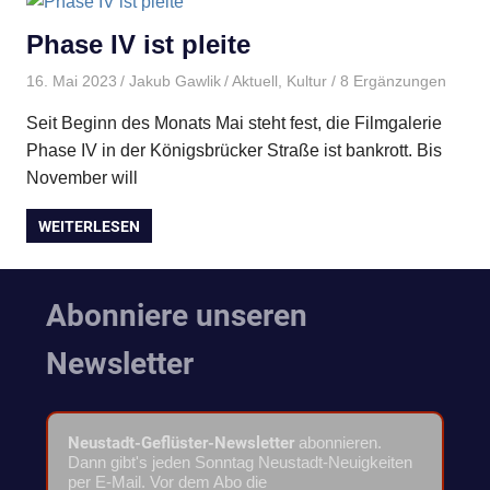
Phase IV ist pleite
16. Mai 2023
Jakub Gawlik
Aktuell
,
Kultur
/ 8 Ergänzungen
Seit Beginn des Monats Mai steht fest, die Filmgalerie
Phase IV in der Königsbrücker Straße ist bankrott. Bis
November will
WEITERLESEN
Abonniere unseren
Newsletter
Neustadt-Geflüster-Newsletter
abonnieren.
Dann gibt's jeden Sonntag Neustadt-Neuigkeiten
per E-Mail. Vor dem Abo die