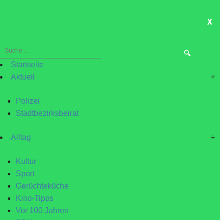
X
ME
Suche
nach:
Startseite
Aktuell
+
Polizei
Stadtbezirksbeirat
Alltag
+
Kultur
Sport
Gerüchteküche
Kino-Tipps
Vor 100 Jahren