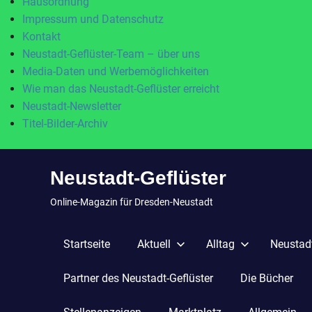
Hausordnung
Impressum und Datenschutz
Kontakt
Neustadt-Geflüster-Team – über uns
Media-Daten und Werbemöglichkeiten
Wie man das Neustadt-Geflüster erreicht
Neustadt-Newsletter
Titel-Bilder-Archiv
Zum
Neustadt-Geflüster
Inhalt
springen
Online-Magazin für Dresden-Neustadt
Startseite
Aktuell
Alltag
Neustadt
Partner des Neustadt-Geflüster
Die Bücher