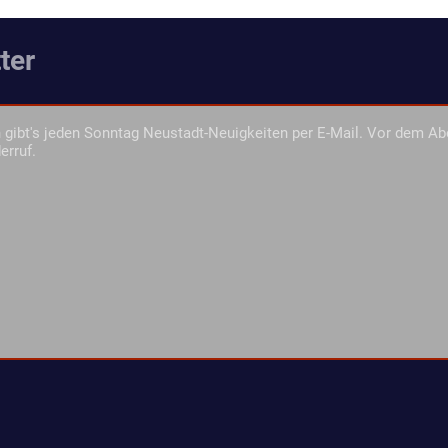
ter
gibt's jeden Sonntag Neustadt-Neuigkeiten per E-Mail. Vor dem Ab
erruf.