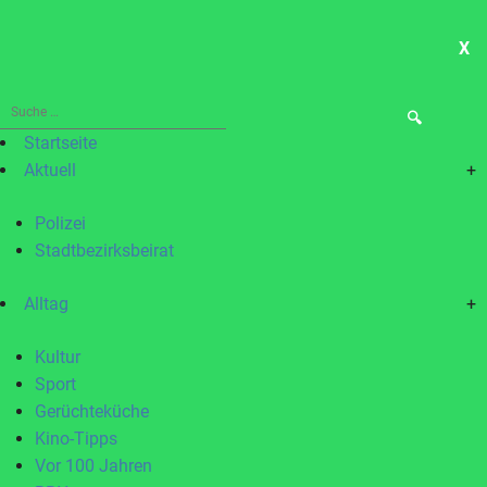
X
ME
Suche
nach:
Startseite
Aktuell
+
Polizei
Stadtbezirksbeirat
Alltag
+
Kultur
Sport
Gerüchteküche
Kino-Tipps
Vor 100 Jahren