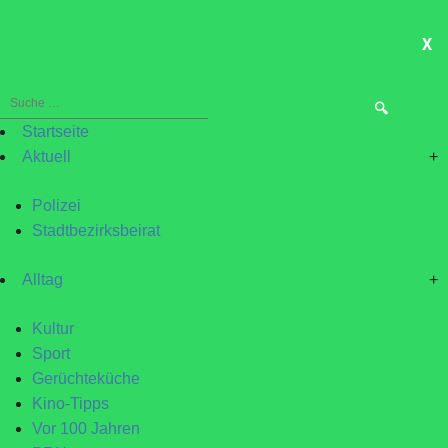
X
ME
Suche
nach:
Startseite
Aktuell
+
Polizei
Stadtbezirksbeirat
Alltag
+
Kultur
Sport
Gerüchteküche
Kino-Tipps
Vor 100 Jahren