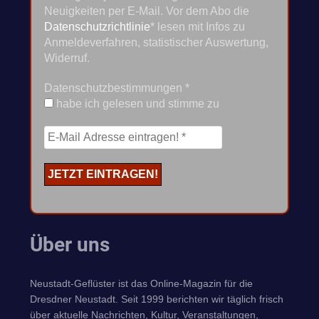
Neuigkeiten per E-Mail. Vor dem Abo die
Datenschutzrichtlinie
* lesen mit Infos zu
Anmeldeverfahren, statistischer Auswertung,
Widerruf.
Datenschutzbestimmungen
*
habe ich gelesen und stimme zu
Über uns
Neustadt-Geflüster ist das Online-Magazin für die
Dresdner Neustadt. Seit 1999 berichten wir täglich frisch
über aktuelle Nachrichten, Kultur, Veranstaltungen,