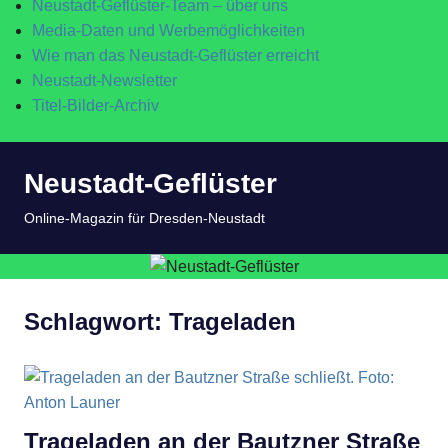
Neustadt-Geflüster-Team – über uns
Media-Daten und Werbemöglichkeiten
Wie man das Neustadt-Geflüster erreicht
Neustadt-Newsletter
Titel-Bilder-Archiv
Zum
Neustadt-Geflüster
Inhalt
springen
MENÜ
Online-Magazin für Dresden-Neustadt
Schlagwort:
Trageladen
Trageladen an der Bautzner Straße