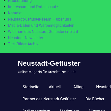
Hausordnung
Impressum und Datenschutz
Kontakt
Neustadt-Geflüster-Team – über uns
Media-Daten und Werbemöglichkeiten
Wie man das Neustadt-Geflüster erreicht
Neustadt-Newsletter
Titel-Bilder-Archiv
Zum
Neustadt-Geflüster
Inhalt
springen
Online-Magazin für Dresden-Neustadt
Startseite
Aktuell
Alltag
Neustadt
Partner des Neustadt-Geflüster
Die Bücher