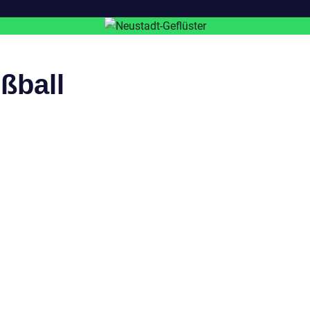
ßball