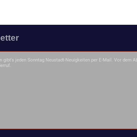
etter
 gibt's jeden Sonntag Neustadt-Neuigkeiten per E-Mail. Vor dem A
erruf.