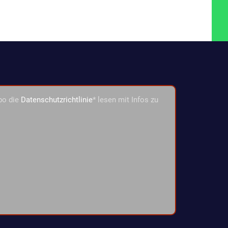
bo die
Datenschutzrichtlinie
* lesen mit Infos zu