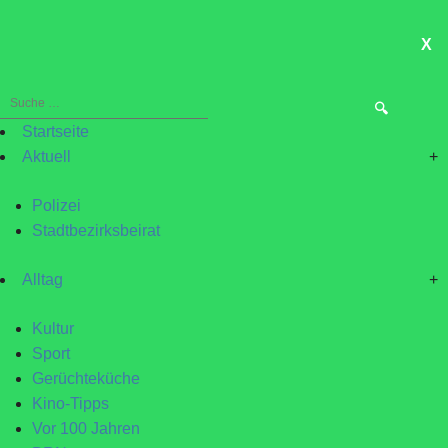
X
ME
Suche
nach:
Startseite
Aktuell
+
Polizei
Stadtbezirksbeirat
Alltag
+
Kultur
Sport
Gerüchteküche
Kino-Tipps
Vor 100 Jahren