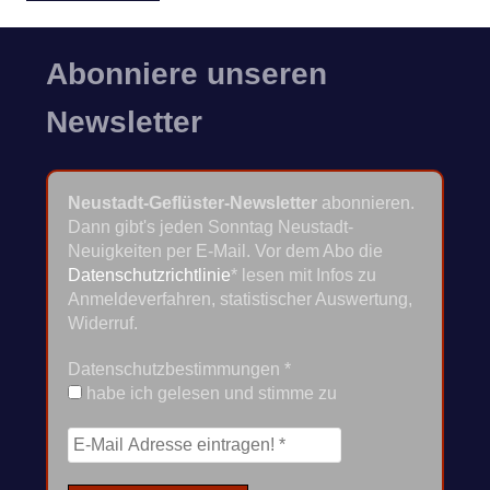
Abonniere unseren
Newsletter
Neustadt-Geflüster-Newsletter
abonnieren.
Dann gibt's jeden Sonntag Neustadt-
Neuigkeiten per E-Mail. Vor dem Abo die
Datenschutzrichtlinie
* lesen mit Infos zu
Anmeldeverfahren, statistischer Auswertung,
Widerruf.
Datenschutzbestimmungen
*
habe ich gelesen und stimme zu