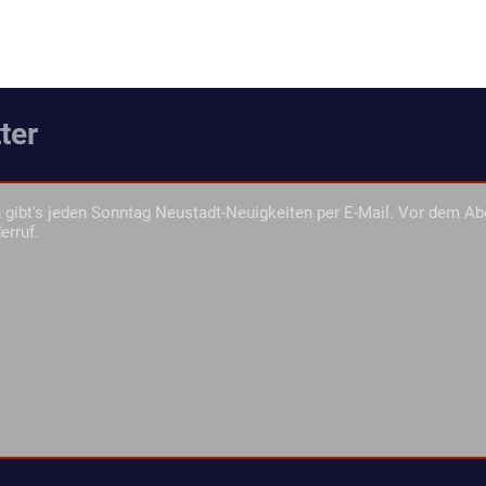
ter
gibt's jeden Sonntag Neustadt-Neuigkeiten per E-Mail. Vor dem Ab
erruf.