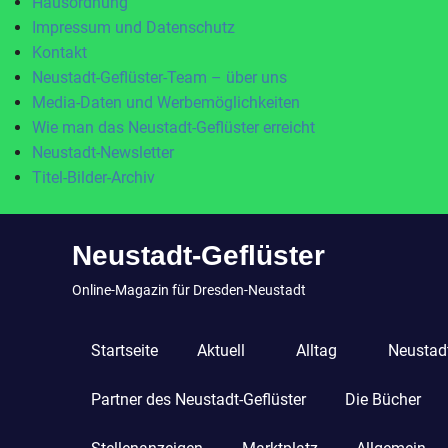
Hausordnung
Impressum und Datenschutz
Kontakt
Neustadt-Geflüster-Team – über uns
Media-Daten und Werbemöglichkeiten
Wie man das Neustadt-Geflüster erreicht
Neustadt-Newsletter
Titel-Bilder-Archiv
Zum
Neustadt-Geflüster
Inhalt
springen
Online-Magazin für Dresden-Neustadt
Startseite
Aktuell
Alltag
Neustadt
Partner des Neustadt-Geflüster
Die Bücher