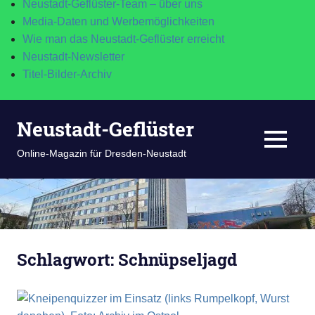
Neustadt-Geflüster-Team – über uns
Media-Daten und Werbemöglichkeiten
Wie man das Neustadt-Geflüster erreicht
Neustadt-Newsletter
Titel-Bilder-Archiv
Zum
Neustadt-Geflüster
Inhalt
springen
MENÜ
Online-Magazin für Dresden-Neustadt
Schlagwort:
Schnüpseljagd