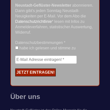
Neustadt-Geflüster-Newsletter
abonnieren.
Dann gibt's jeden Sonntag Neustadt-
Neuigkeiten per E-Mail. Vor dem Abo die
Datenschutzrichtlinie
* lesen mit Infos zu
Anmeldeverfahren, statistischer Auswertung,
Widerruf.
Datenschutzbestimmungen
*
habe ich gelesen und stimme zu
Über uns
Neustadt-Geflüster ist das Online-Magazin für die