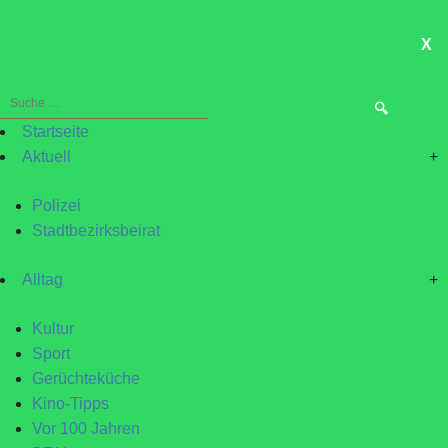
X
ME
Suche
nach:
Startseite
Aktuell
+
Polizei
Stadtbezirksbeirat
Alltag
+
Kultur
Sport
Gerüchteküche
Kino-Tipps
Vor 100 Jahren