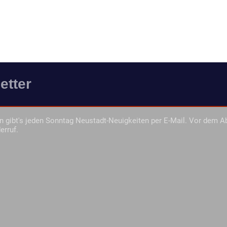
etter
 gibt's jeden Sonntag Neustadt-Neuigkeiten per E-Mail. Vor dem A
erruf.