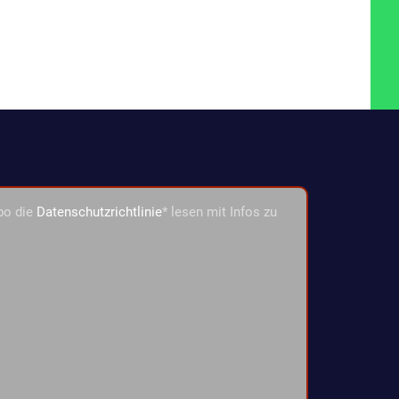
bo die
Datenschutzrichtlinie
* lesen mit Infos zu