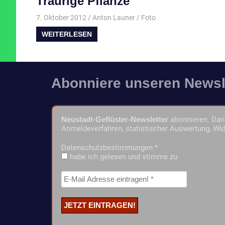
Traurige Pflanze
7. Oktober 2012
Anton Launer
Foto
WEITERLESEN
Abonniere unseren Newsl
Neustadt-Geflüster-Newsletter
abonnieren. Dann
Anmeldeverfahren, statistischer Auswertung, Wid
Datenschutzbestimmungen
*
habe ich gelesen und stimme zu