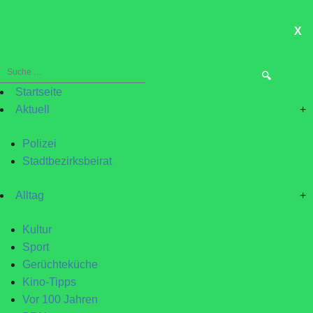
X
ME
Suche
nach:
Startseite
Aktuell
+
Polizei
Stadtbezirksbeirat
Alltag
+
Kultur
Sport
Gerüchteküche
Kino-Tipps
Vor 100 Jahren