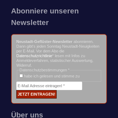
Abonniere unseren
Newsletter
Neustadt-Geflüster-Newsletter
abonnieren.
Dann gibt's jeden Sonntag Neustadt-Neuigkeiten
per E-Mail. Vor dem Abo die
Datenschutzrichtlinie
* lesen mit Infos zu
Anmeldeverfahren, statistischer Auswertung,
Widerruf.
Datenschutzbestimmungen
*
habe ich gelesen und stimme zu
Über uns