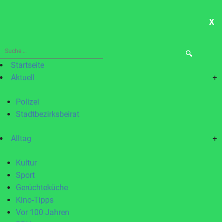
X
ME
Suche
nach:
Startseite
Aktuell
+
Polizei
Stadtbezirksbeirat
Alltag
+
Kultur
Sport
Gerüchteküche
Kino-Tipps
Vor 100 Jahren