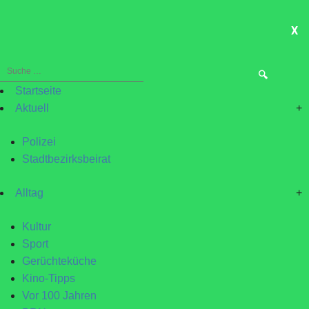
X
ME
Suche
nach:
Startseite
Aktuell
+
Polizei
Stadtbezirksbeirat
Alltag
+
Kultur
Sport
Gerüchteküche
Kino-Tipps
Vor 100 Jahren