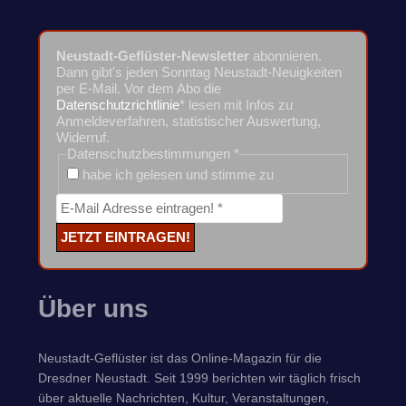
Neustadt-Geflüster-Newsletter
abonnieren.
Dann gibt's jeden Sonntag Neustadt-Neuigkeiten
per E-Mail. Vor dem Abo die
Datenschutzrichtlinie
* lesen mit Infos zu
Anmeldeverfahren, statistischer Auswertung,
Widerruf.
Datenschutzbestimmungen
*
habe ich gelesen und stimme zu
Über uns
Neustadt-Geflüster ist das Online-Magazin für die
Dresdner Neustadt. Seit 1999 berichten wir täglich frisch
über aktuelle Nachrichten, Kultur, Veranstaltungen,