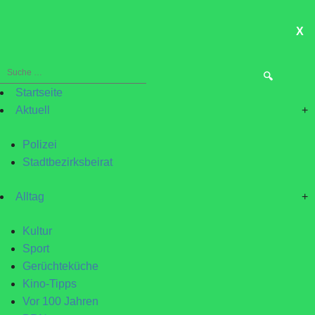
X
ME
Suche
nach:
Startseite
Aktuell
+
Polizei
Stadtbezirksbeirat
Alltag
+
Kultur
Sport
Gerüchteküche
Kino-Tipps
Vor 100 Jahren