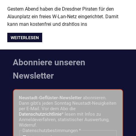
Gestern Abend haben die Dresdner Piraten für den
Alaunplatz ein freies W-Lan-Netz eingerichtet. Damit
kann man kostenfrei und drahtlos ins
WEITERLESEN
Abonniere unseren
Newsletter
Neustadt-Geflüster-Newsletter
abonnieren.
Dann gibt's jeden Sonntag Neustadt-Neuigkeiten
per E-Mail. Vor dem Abo die
Datenschutzrichtlinie
* lesen mit Infos zu
Anmeldeverfahren, statistischer Auswertung,
Widerruf.
Datenschutzbestimmungen
*