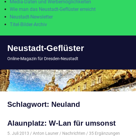
Media-Daten und Werbemöglichkeiten
Wie man das Neustadt-Geflüster erreicht
Neustadt-Newsletter
Titel-Bilder-Archiv
Zum
Neustadt-Geflüster
Inhalt
springen
MENÜ
Online-Magazin für Dresden-Neustadt
Schlagwort:
Neuland
Alaunplatz: W-Lan für umsonst
5. Juli 2013
Anton Launer
Nachrichten
/ 35 Ergänzungen