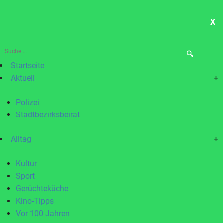
X
ME
Suche
nach:
Startseite
Aktuell
+
Polizei
Stadtbezirksbeirat
Alltag
+
Kultur
Sport
Gerüchteküche
Kino-Tipps
Vor 100 Jahren