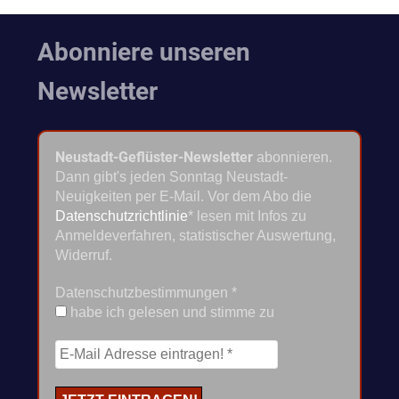
Abonniere unseren
Newsletter
Neustadt-Geflüster-Newsletter
abonnieren.
Dann gibt's jeden Sonntag Neustadt-
Neuigkeiten per E-Mail. Vor dem Abo die
Datenschutzrichtlinie
* lesen mit Infos zu
Anmeldeverfahren, statistischer Auswertung,
Widerruf.
Datenschutzbestimmungen
*
habe ich gelesen und stimme zu