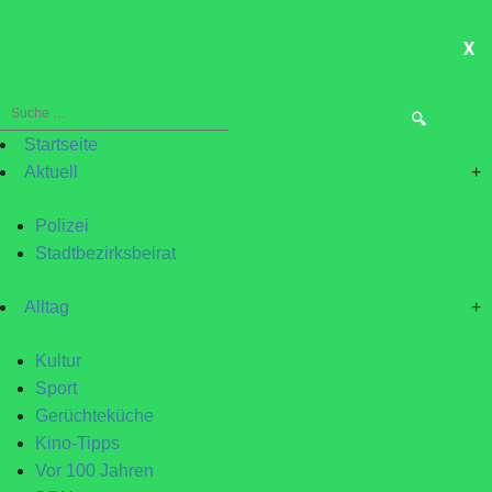
X
ME
Suche
nach:
Startseite
Aktuell
+
Polizei
Stadtbezirksbeirat
Alltag
+
Kultur
Sport
Gerüchteküche
Kino-Tipps
Vor 100 Jahren