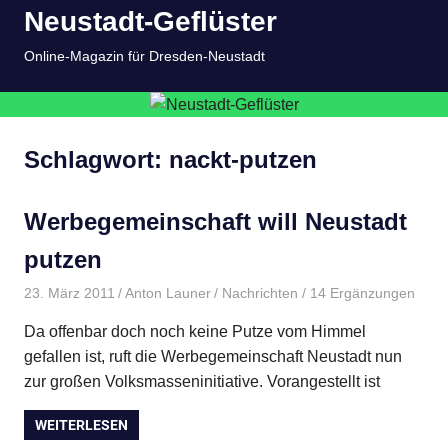
Neustadt-Geflüster
Inhalt
springen
MENÜ
Online-Magazin für Dresden-Neustadt
Schlagwort:
nackt-putzen
Werbegemeinschaft will Neustadt
putzen
23. März 2011
Anton Launer
Nachrichten
/ 14 Ergänzungen
Da offenbar doch noch keine Putze vom Himmel
gefallen ist, ruft die Werbegemeinschaft Neustadt nun
zur großen Volksmasseninitiative. Vorangestellt ist
WEITERLESEN