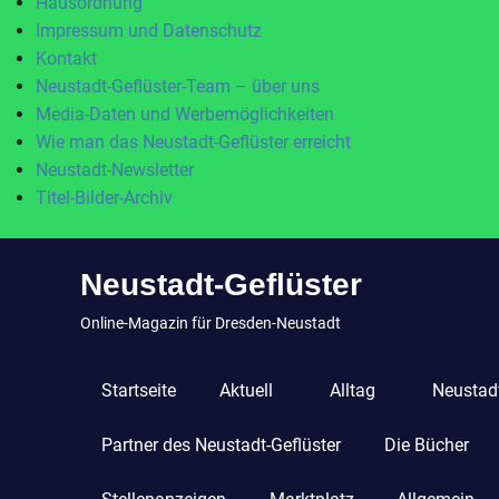
Hausordnung
Impressum und Datenschutz
Kontakt
Neustadt-Geflüster-Team – über uns
Media-Daten und Werbemöglichkeiten
Wie man das Neustadt-Geflüster erreicht
Neustadt-Newsletter
Titel-Bilder-Archiv
Zum
Neustadt-Geflüster
Inhalt
springen
Online-Magazin für Dresden-Neustadt
Startseite
Aktuell
Alltag
Neustadt
Partner des Neustadt-Geflüster
Die Bücher