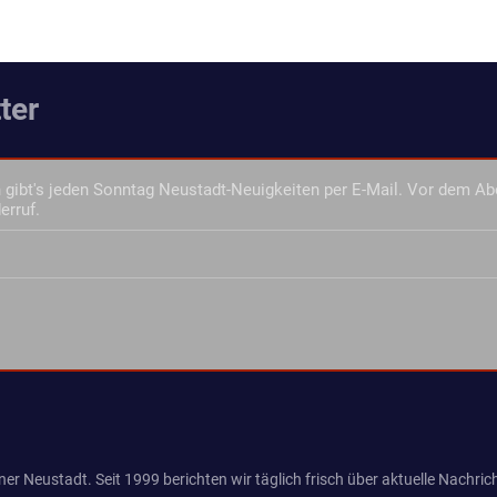
ter
gibt's jeden Sonntag Neustadt-Neuigkeiten per E-Mail. Vor dem Ab
erruf.
er Neustadt. Seit 1999 berichten wir täglich frisch über aktuelle Nachrich