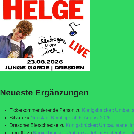
Neueste Ergänzungen
Tickerkommentierende Person
zu
Königsbrücker: Umbau st
Silvan
zu
Neustadt-Kinotipps ab 6. August 2026
Dresdner Eierschrecke
zu
Königsbrücker: Umbau startet i
TomDD
zu
Königsbrücker: Umbau startet im September – 