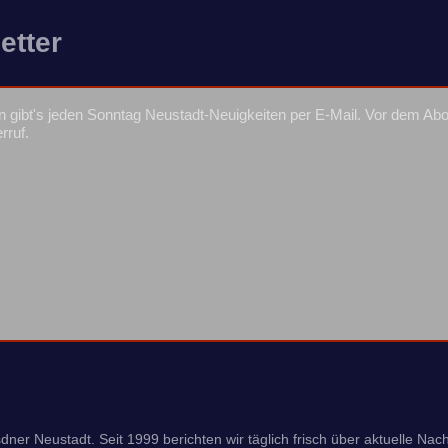
etter
 gibt's jeden Sonntag Neustadt-Neuigkeiten per E-Mail. Vor dem Ab
rruf.
ner Neustadt. Seit 1999 berichten wir täglich frisch über aktuelle Nach