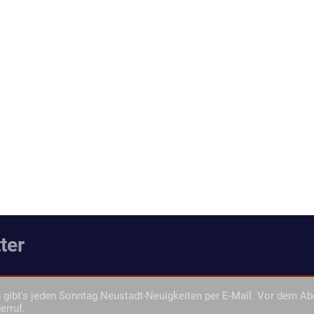
ter
gibt's jeden Sonntag Neustadt-Neuigkeiten per E-Mail. Vor dem Ab
erruf.