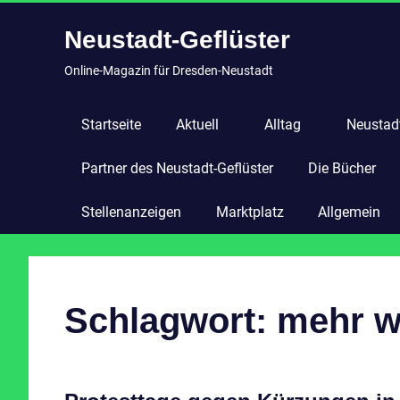
Zum
Neustadt-Geflüster
Inhalt
springen
Online-Magazin für Dresden-Neustadt
Startseite
Aktuell
Alltag
Neustadt
Partner des Neustadt-Geflüster
Die Bücher
Stellenanzeigen
Marktplatz
Allgemein
Schlagwort:
mehr w