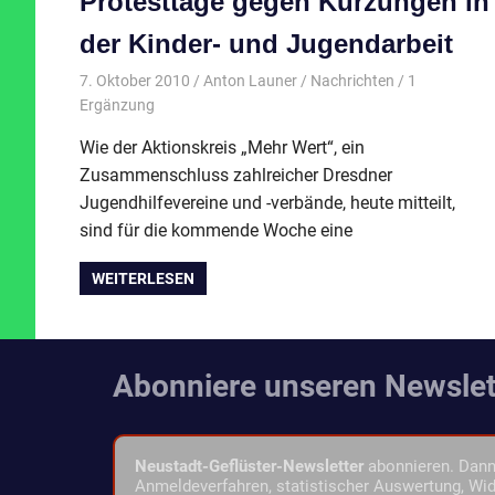
Protesttage gegen Kürzungen in
der Kinder- und Jugendarbeit
7. Oktober 2010
Anton Launer
Nachrichten
/ 1
Ergänzung
Wie der Aktionskreis „Mehr Wert“, ein
Zusammenschluss zahlreicher Dresdner
Jugendhilfevereine und -verbände, heute mitteilt,
sind für die kommende Woche eine
WEITERLESEN
Abonniere unseren Newslet
Neustadt-Geflüster-Newsletter
abonnieren. Dann 
Anmeldeverfahren, statistischer Auswertung, Wid