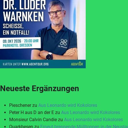
Neueste Ergänzungen
Pieschener
zu
Aus Leonardo wird Kokolores
Peter H aus D an der E
zu
Aus Leonardo wird Kokolores
Monsieur Calvin Candie
zu
Aus Leonardo wird Kokolores
Quarkbesen
zu
Erneut brennende Mülltonnen in der Neusta