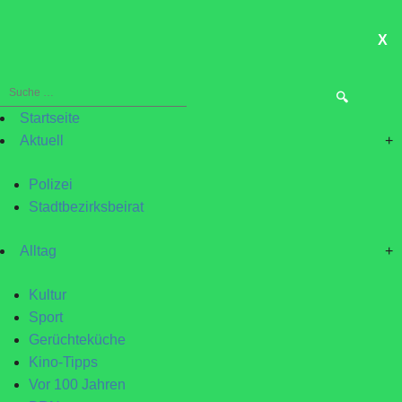
X
ME
Suche
nach:
Startseite
Aktuell
+
Polizei
Stadtbezirksbeirat
Alltag
+
Kultur
Sport
Gerüchteküche
Kino-Tipps
Vor 100 Jahren