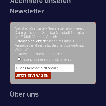
Abonniere unseren
Newsletter
Neustadt-Geflüster-Newsletter
abonnieren.
Dann gibt's jeden Sonntag Neustadt-Neuigkeiten
per E-Mail. Vor dem Abo die
Datenschutzrichtlinie
* lesen mit Infos zu
Anmeldeverfahren, statistischer Auswertung,
Widerruf.
Datenschutzbestimmungen
*
habe ich gelesen und stimme zu
Über uns