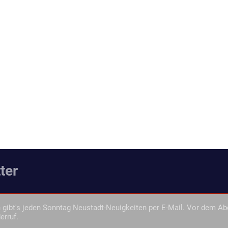
ter
gibt's jeden Sonntag Neustadt-Neuigkeiten per E-Mail. Vor dem Ab
erruf.