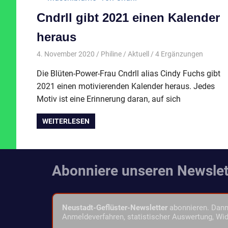
Cndrll gibt 2021 einen Kalender
heraus
4. November 2020
Philine
Aktuell
/ 4 Ergänzungen
Die Blüten-Power-Frau Cndrll alias Cindy Fuchs gibt
2021 einen motivierenden Kalender heraus. Jedes
Motiv ist eine Erinnerung daran, auf sich
WEITERLESEN
Abonniere unseren Newslet
Neustadt-Geflüster-Newsletter
abonnieren. Dann 
Anmeldeverfahren, statistischer Auswertung, Wid