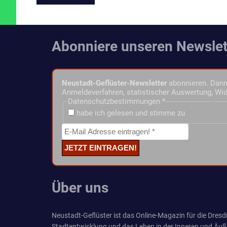
Abonniere unseren Newslet
Neustadt-Geflüster-Newsletter
abonnieren. Dann 
Anmeldeverfahren, statistischer Auswertung, Wid
Datenschutzbestimmungen
*
habe ich gelesen und stimme zu
Über uns
Neustadt-Geflüster ist das Online-Magazin für die Dresdn
Stadtentwicklung und das Leben in der Inneren und Äuß