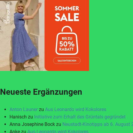
Neueste Ergänzungen
Anton Launer
zu
Aus Leonardo wird Kokolores
Hanisch
zu
Initiative zum Erhalt des Grüntals gegründet
Anna Josephine Bock
zu
Neustadt-Kinotipps ab 6. August
Anke
zu
Aus Leonardo wird Kokolores