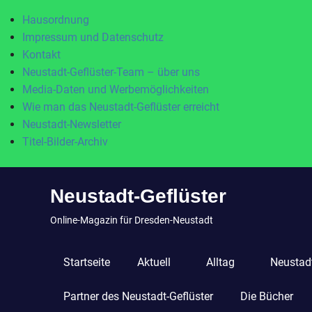
Hausordnung
Impressum und Datenschutz
Kontakt
Neustadt-Geflüster-Team – über uns
Media-Daten und Werbemöglichkeiten
Wie man das Neustadt-Geflüster erreicht
Neustadt-Newsletter
Titel-Bilder-Archiv
Zum
Neustadt-Geflüster
Inhalt
springen
Online-Magazin für Dresden-Neustadt
Startseite
Aktuell
Alltag
Neustadt
Partner des Neustadt-Geflüster
Die Bücher