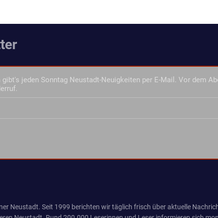
ter
gibt's jeden Sonntag Neustadt-Neuigkeiten per E-Mail. Vor dem Ab
erruf.
er Neustadt. Seit 1999 berichten wir täglich frisch über aktuelle Nachrich
eren Neustadt. Rund 200.000 Leserinnen und Leser informieren sich mona