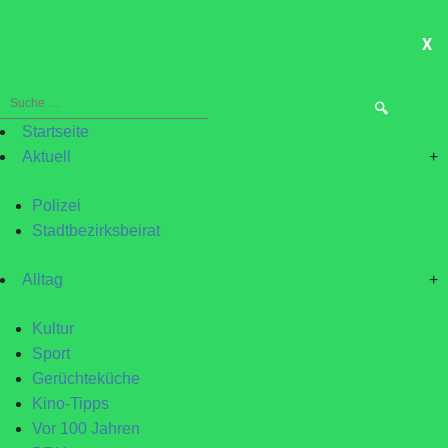
X
ME
Suche
nach:
Startseite
Aktuell
+
Polizei
Stadtbezirksbeirat
Alltag
+
Kultur
Sport
Gerüchteküche
Kino-Tipps
Vor 100 Jahren