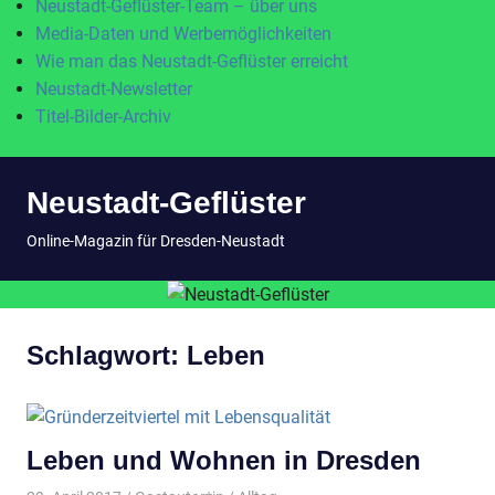
Neustadt-Geflüster-Team – über uns
Media-Daten und Werbemöglichkeiten
Wie man das Neustadt-Geflüster erreicht
Neustadt-Newsletter
Titel-Bilder-Archiv
Zum
Neustadt-Geflüster
Inhalt
springen
MENÜ
Online-Magazin für Dresden-Neustadt
Schlagwort:
Leben
Leben und Wohnen in Dresden