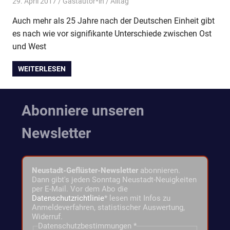
29. April 2017
Gastautor*in
Alltag
Auch mehr als 25 Jahre nach der Deutschen Einheit gibt
es nach wie vor signifikante Unterschiede zwischen Ost
und West
WEITERLESEN
Abonniere unseren
Newsletter
Neustadt-Geflüster-Newsletter
abonnieren.
Dann gibt's jeden Sonntag Neustadt-Neuigkeiten
per E-Mail. Vor dem Abo die
Datenschutzrichtlinie
* lesen mit Infos zu
Anmeldeverfahren, statistischer Auswertung,
Widerruf.
Datenschutzbestimmungen
*