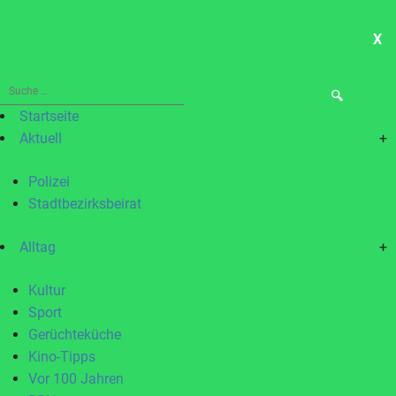
X
ME
Suche
nach:
Startseite
Aktuell
+
Polizei
Stadtbezirksbeirat
Alltag
+
Kultur
Sport
Gerüchteküche
Kino-Tipps
Vor 100 Jahren