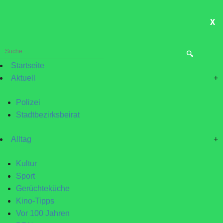
X
ME
Suche
nach:
Startseite
Aktuell
+
Polizei
Stadtbezirksbeirat
Alltag
+
Kultur
Sport
Gerüchteküche
Kino-Tipps
Vor 100 Jahren