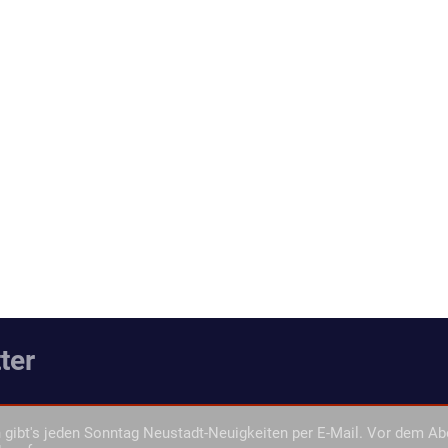
ter
gibt's jeden Sonntag Neustadt-Neuigkeiten per E-Mail. Vor dem Ab