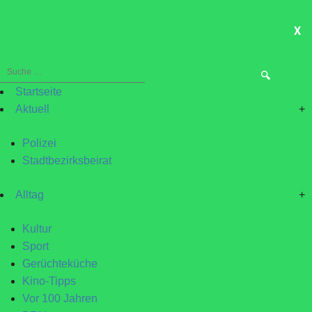
X
ME
Suche
nach:
Startseite
Aktuell
+
Polizei
Stadtbezirksbeirat
Alltag
+
Kultur
Sport
Gerüchteküche
Kino-Tipps
Vor 100 Jahren