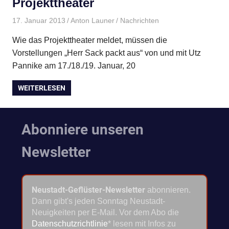
Projekttheater
17. Januar 2013
Anton Launer
Nachrichten
Wie das Projekttheater meldet, müssen die
Vorstellungen „Herr Sack packt aus“ von und mit Utz
Pannike am 17./18./19. Januar, 20
WEITERLESEN
Abonniere unseren
Newsletter
Neustadt-Geflüster-Newsletter
abonnieren.
Dann gibt's jeden Sonntag Neustadt-
Neuigkeiten per E-Mail. Vor dem Abo die
Datenschutzrichtlinie
* lesen mit Infos zu