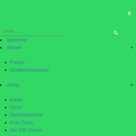
X
ME
Suche
nach:
Startseite
Aktuell
+
Polizei
Stadtbezirksbeirat
Alltag
+
Kultur
Sport
Gerüchteküche
Kino-Tipps
Vor 100 Jahren