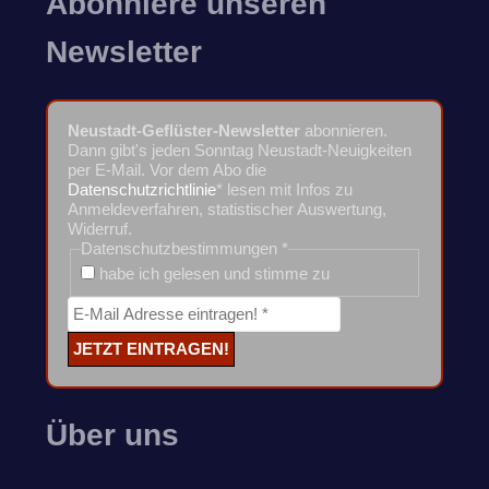
Abonniere unseren
Newsletter
Neustadt-Geflüster-Newsletter
abonnieren.
Dann gibt's jeden Sonntag Neustadt-Neuigkeiten
per E-Mail. Vor dem Abo die
Datenschutzrichtlinie
* lesen mit Infos zu
Anmeldeverfahren, statistischer Auswertung,
Widerruf.
Datenschutzbestimmungen
*
habe ich gelesen und stimme zu
Über uns