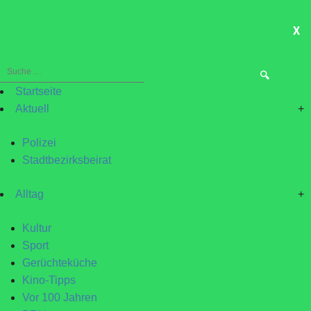
X
ME
Suche
nach:
Startseite
Aktuell
+
Polizei
Stadtbezirksbeirat
Alltag
+
Kultur
Sport
Gerüchteküche
Kino-Tipps
Vor 100 Jahren