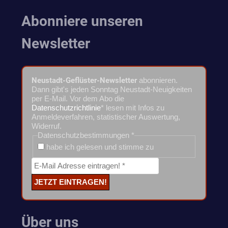
Abonniere unseren
Newsletter
Neustadt-Geflüster-Newsletter
abonnieren.
Dann gibt's jeden Sonntag Neustadt-Neuigkeiten
per E-Mail. Vor dem Abo die
Datenschutzrichtlinie
* lesen mit Infos zu
Anmeldeverfahren, statistischer Auswertung,
Widerruf.
Datenschutzbestimmungen
*
habe ich gelesen und stimme zu
Über uns