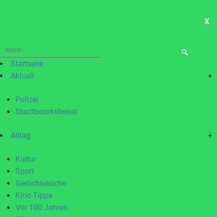
X
ME
Suche
nach:
Startseite
Aktuell
+
Polizei
Stadtbezirksbeirat
Alltag
+
Kultur
Sport
Gerüchteküche
Kino-Tipps
Vor 100 Jahren