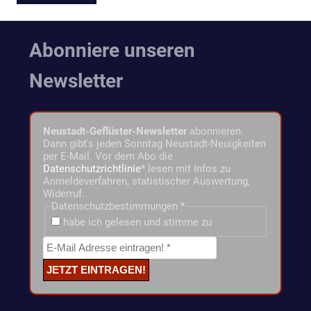
Abonniere unseren
Newsletter
Neustadt-Geflüster-Newsletter
abonnieren.
Dann gibt's jeden Sonntag Neustadt-Neuigkeiten
per E-Mail. Vor dem Abo die
Datenschutzrichtlinie
* lesen mit Infos zu
Anmeldeverfahren, statistischer Auswertung,
Widerruf.
Datenschutzbestimmungen
*
habe ich gelesen und stimme zu