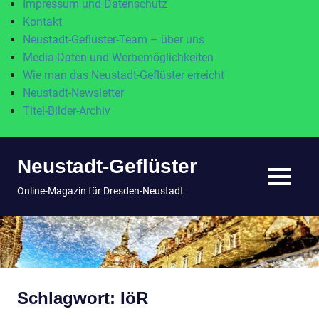
Impressum und Datenschutz
Kontakt
Neustadt-Geflüster-Team – über uns
Media-Daten und Werbemöglichkeiten
Wie man das Neustadt-Geflüster erreicht
Neustadt-Newsletter
Titel-Bilder-Archiv
Zum
Neustadt-Geflüster
Inhalt
springen
MENÜ
Online-Magazin für Dresden-Neustadt
Schlagwort:
IöR