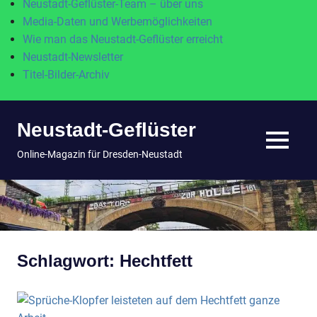
Neustadt-Geflüster-Team – über uns
Media-Daten und Werbemöglichkeiten
Wie man das Neustadt-Geflüster erreicht
Neustadt-Newsletter
Titel-Bilder-Archiv
Zum
Neustadt-Geflüster
Inhalt
springen
MENÜ
Online-Magazin für Dresden-Neustadt
Schlagwort:
Hechtfett