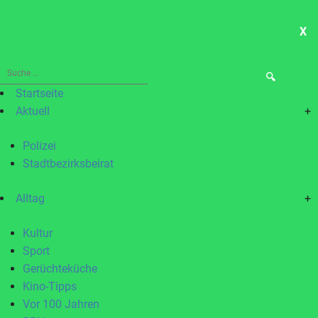
X
ME
Suche
nach:
Startseite
Aktuell
+
Polizei
Stadtbezirksbeirat
Alltag
+
Kultur
Sport
Gerüchteküche
Kino-Tipps
Vor 100 Jahren