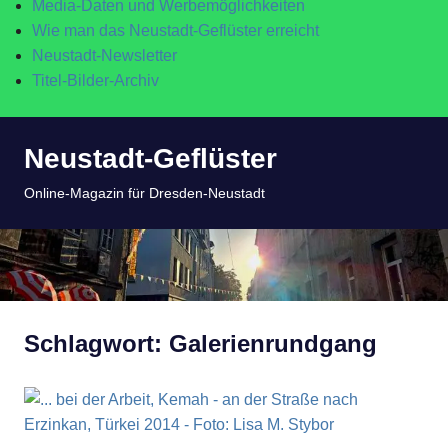
Media-Daten und Werbemöglichkeiten
Wie man das Neustadt-Geflüster erreicht
Neustadt-Newsletter
Titel-Bilder-Archiv
Zum
Neustadt-Geflüster
Inhalt
springen
MENÜ
Online-Magazin für Dresden-Neustadt
Schlagwort:
Galerienrundgang