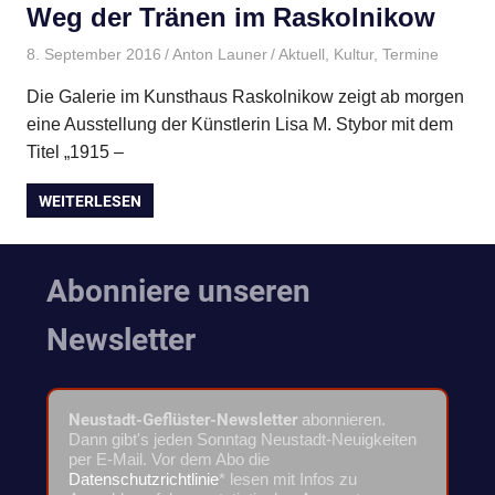
Weg der Tränen im Raskolnikow
8. September 2016
Anton Launer
Aktuell
,
Kultur
,
Termine
Die Galerie im Kunsthaus Raskolnikow zeigt ab morgen
eine Ausstellung der Künstlerin Lisa M. Stybor mit dem
Titel „1915 –
WEITERLESEN
Abonniere unseren
Newsletter
Neustadt-Geflüster-Newsletter
abonnieren.
Dann gibt's jeden Sonntag Neustadt-Neuigkeiten
per E-Mail. Vor dem Abo die
Datenschutzrichtlinie
* lesen mit Infos zu