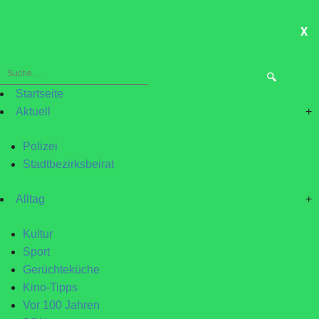
X
ME
Suche
nach:
Startseite
Aktuell
+
Polizei
Stadtbezirksbeirat
Alltag
+
Kultur
Sport
Gerüchteküche
Kino-Tipps
Vor 100 Jahren