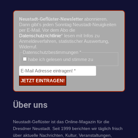
Neustadt-Geflüster-Newsletter
abonnieren.
Dann gibt's jeden Sonntag Neustadt-Neuigkeiten
per E-Mail. Vor dem Abo die
Datenschutzrichtlinie
* lesen mit Infos zu
Anmeldeverfahren, statistischer Auswertung,
Widerruf.
Datenschutzbestimmungen
*
habe ich gelesen und stimme zu
Über uns
Neustadt-Geflüster ist das Online-Magazin für die
Dresdner Neustadt. Seit 1999 berichten wir täglich frisch
über aktuelle Nachrichten, Kultur, Veranstaltungen,