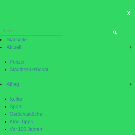
X
ME
Suche
nach:
Startseite
Aktuell
+
Polizei
Stadtbezirksbeirat
Alltag
+
Kultur
Sport
Gerüchteküche
Kino-Tipps
Vor 100 Jahren